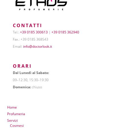
CONTATTI
Tel.:
+39 0185 300613
|
+39 0185 362940
Fax.: +39 0185 368543
Email:
info@doctorlook.it
ORARI
Dal Lunedì al Sabato:
09–12:30, 15:30–19:30
Domenica:
chiuso
Home
Profumeria
Servizi
Cosmesi