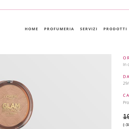
HOME
PROFUMERIA
SERVIZI
PRODOTTI
O
In 
D
29
C
Pro
1
(-