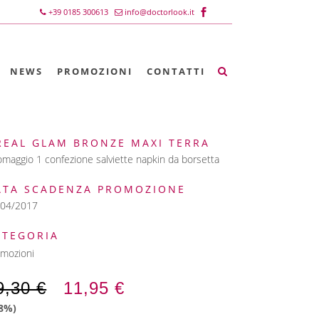
+39 0185 300613
info@doctorlook.it
NEWS
PROMOZIONI
CONTATTI
REAL GLAM BRONZE MAXI TERRA
omaggio 1 confezione salviette napkin da borsetta
ATA SCADENZA PROMOZIONE
/04/2017
ATEGORIA
mozioni
9,30 €
11,95
€
38%)