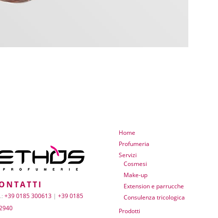
Home
Profumeria
Servizi
Cosmesi
Make-up
ONTATTI
Extension e parrucche
.:
+39 0185 300613
|
+39 0185
Consulenza tricologica
2940
Prodotti